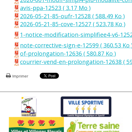
avis-ppa-12523
( 3.17 Mo )
2026-05-21-85-oufr-12528
( 588.49 Ko )
2026-05-21-85-cove-12527
( 523.78 Ko )
1-notice-modification-simplifiee4-v6-12
note-corrective-sign-e-12599
( 360.53 Ko 
of-prolongation-12636
( 580.87 Ko )
courrier-vend-en-prolongation-12638
( 5
Imprimer