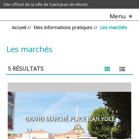
Site officiel de la ville de Saint-Jean-de-Monts
Menu
Accueil
//
Mes informations pratiques
//
Les marchés
Les marchés
5
RÉSULTATS
GRAND MARCHÉ PLACE JEAN YOLE