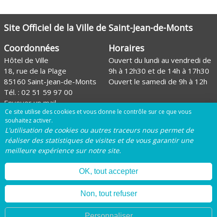
Site Officiel de la Ville de Saint-Jean-de-Monts
Coordonnées
Horaires
Hôtel de Ville
Ouvert du lundi au vendredi de
18, rue de la Plage
9h à 12h30 et de 14h à 17h30
85160 Saint-Jean-de-Monts
Ouvert le samedi de 9h à 12h
Tél. :
02 51 59 97 00
Envoyer un mail
Ce site utilise des cookies et vous donne le contrôle sur ce que vous
Site de l'Office de tourisme
souhaitez activer.
L'utilisation de cookies ou autres traceurs nous permet de
Page Facebook de la Ville
réaliser des statistiques de visites et de vous garantir une
meilleure expérience sur notre site.
Page Instagram de la Ville
OK, tout accepter
Mentions légales
Plan du site
Gestion des
Non, tout refuser
cookies
Personnaliser