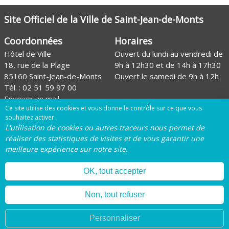
Site Officiel de la Ville de Saint-Jean-de-Monts
Coordonnées
Horaires
Hôtel de Ville
Ouvert du lundi au vendredi de
18, rue de la Plage
9h à 12h30 et de 14h à 17h30
85160 Saint-Jean-de-Monts
Ouvert le samedi de 9h à 12h
Tél. :
02 51 59 97 00
Envoyer un mail
Ce site utilise des cookies et vous donne le contrôle sur ce que vous
Site de l'Office de tourisme
souhaitez activer.
L'utilisation de cookies ou autres traceurs nous permet de
Page Facebook de la Ville
réaliser des statistiques de visites et de vous garantir une
meilleure expérience sur notre site.
Page Instagram de la Ville
OK, tout accepter
Du samedi 30 mai au samedi 29 août 
Mentions légales
Plan du site
Gestion des
EXPO PH
Non, tout refuser
cookies
Personnaliser