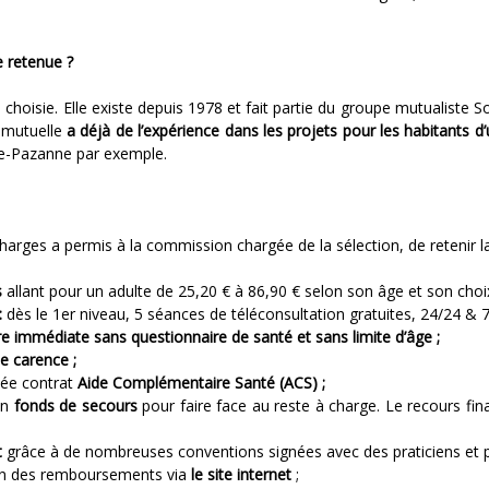
e retenue ?
hoisie. Elle existe depuis 1978 et fait partie du groupe mutualiste So
 mutuelle
a déjà de l’expérience dans les projets pour les habitants
te-Pazanne par exemple.
harges a permis à la commission chargée de la sélection, de retenir l
s
allant pour un adulte de 25,20 € à 86,90 € selon son âge et son choi
:
dès le 1er niveau, 5 séances de téléconsultation gratuites, 24/24 & 7
 immédiate sans questionnaire de santé et sans limite d’âge ;
de carence ;
éée contrat
Aide Complémentaire Santé (ACS) ;
n
fonds de secours
pour faire face au reste à charge. Le recours fin
t
grâce à de nombreuses conventions signées avec des praticiens et 
ion des remboursements via
le site internet
;