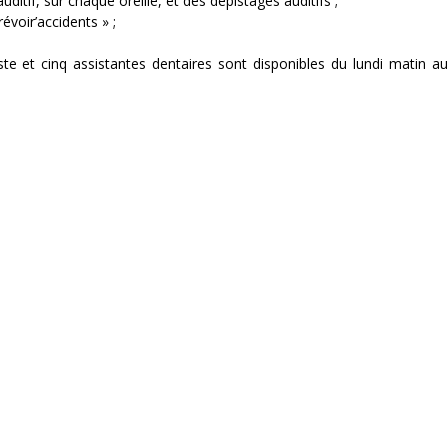
itif, sur chaque oreille, et des dépistages auditifs ;
évoir’accidents » ;
ste et cinq assistantes dentaires sont disponibles du lundi matin a