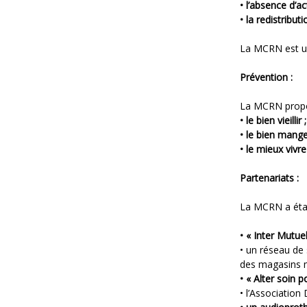
• l’absence d’ac
• la redistribu
La MCRN est un
Prévention :
La MCRN propose
• le bien vieillir ;
• le bien mange
• le mieux vivre
Partenariats :
La MCRN a étab
• « Inter Mutue
• un réseau de
des magasins m
• « Alter soin 
• l’Associatio