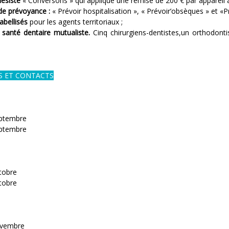
hésiste
« Conversons » qui applique une remise de 200 € par appareil aud
de prévoyance :
« Prévoir hospitalisation », « Prévoir’obsèques » et «Pr
abellisés
pour les agents territoriaux ;
 santé dentaire mutualiste.
Cinq chirurgiens-dentistes,un orthodonti
S ET
CONTACTS
eptembre
eptembre
tobre
tobre
ovembre