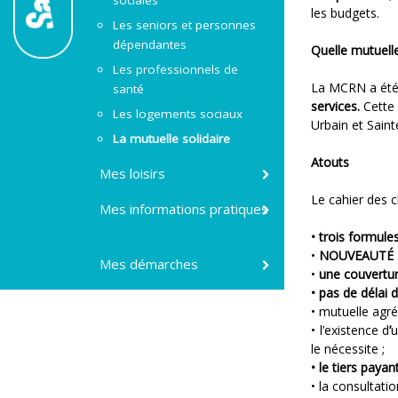
sociales
les budgets.
Les seniors et personnes
dépendantes
Quelle mutuell
Les professionnels de
La MCRN a été c
santé
services.
Cette
Les logements sociaux
Urbain et Sain
La mutuelle solidaire
Atouts
Mes loisirs
Le cahier des c
Mes informations pratiques
• trois formule
•
NOUVEAUTÉ 
Mes démarches
•
une couverture
• pas de délai 
• mutuelle agr
• l’existence d
’
u
le nécessite ;
• le tiers payan
• la consultat