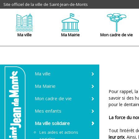
Site officiel de la ville de Saint-Jean-de-Monts
Ma ville
Ma Mairie
Mon cadre de vie
Ma ville
Ma Mairie
Pour rappel, l
savoir si des 
Mon cadre de vie
pour le dentair
Mes enfants
La force du n
Ma ville solidaire
Tout l’intérêt
Les aides et actions
leur prix
. Ainsi