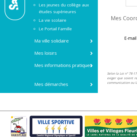
Les jeunes du collège aux
études supérieures
Mes Coor
La vie scolaire
Le Portail Famille
E-mai
Ma ville solidaire
Mes loisirs
Mes informations pratiques
Selon la Loi n° 78-17
exiger que soient re
communication ou la 
Mes démarches