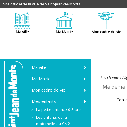
Site officiel de la ville de Saint-Jean-de-Monts
Ma ville
Ma Mairie
Mon cadre de vie
Ma ville
Les champs oblig
Ma Mairie
Ma dema
Mon cadre de vie
Cont
Mes enfants
La petite enfance 0-3 ans
Les enfants de la
maternelle au CM2