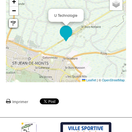
+
−
U Technologie
Leaflet
|
©
OpenStreetMap
Imprimer