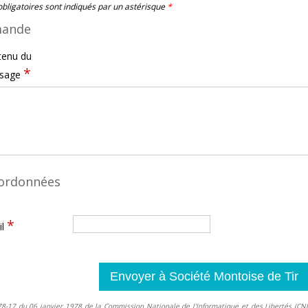
bligatoires sont indiqués par un astérisque
*
mande
tenu du
*
sage
ordonnées
*
il
78-17 du 06 janvier 1978 de la Commission Nationale de l'Informatique et des Libertés (CNIL)