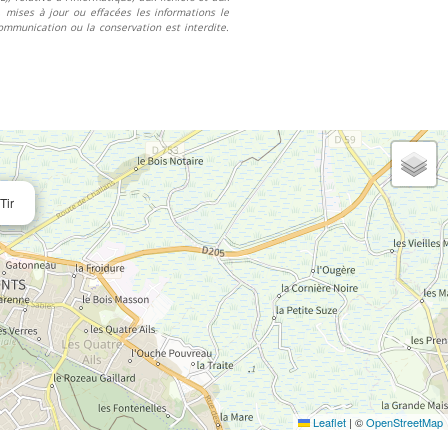
es, mises à jour ou effacées les informations le
communication ou la conservation est interdite.
Tir
Leaflet
|
©
OpenStreetMap