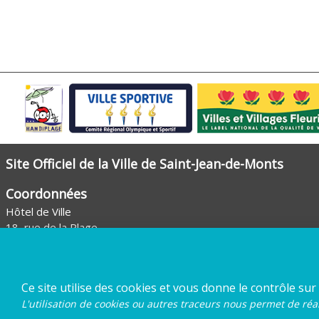
Site Officiel de la Ville de Saint-Jean-de-Monts
Coordonnées
Hôtel de Ville
18, rue de la Plage
85160 Saint-Jean-de-Monts
Tél. :
02 51 59 97 00
Envoyer un mail
Ce site utilise des cookies et vous donne le contrôle sur
L'utilisation de cookies ou autres traceurs nous permet de réal