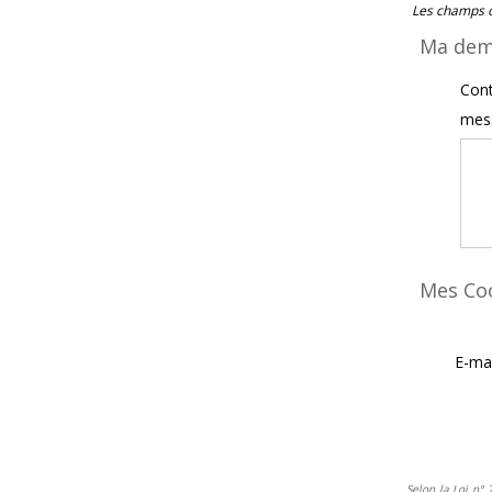
Les champs o
Ma de
Con
mes
Mes Co
E-ma
Selon la Loi n° 