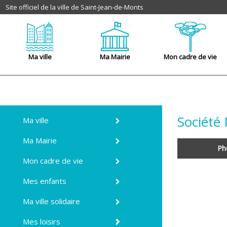
Site officiel de la ville de Saint-Jean-de-Monts
Ma ville
Ma Mairie
Mon cadre de vie
Société 
Ma ville
Ma Mairie
Ph
Mon cadre de vie
Mes enfants
Ma ville solidaire
Mes loisirs