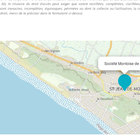
e 36), le titulaire du droit d'accès peut exiger que soient rectifiées, complétées, clarifié
sont inexactes, incomplètes, équivoques, périmées ou dont la collecte ou l'utilisation, la 
droit, merci de le préciser dans le formulaire ci-dessus.
Société Montoise de 