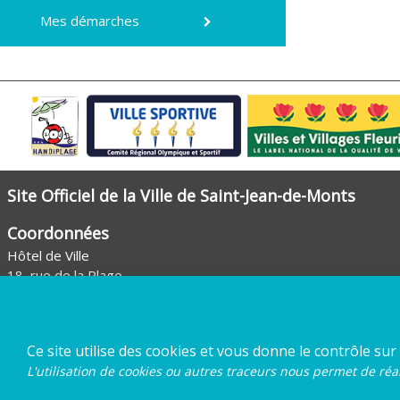
Mes démarches
Site Officiel de la Ville de Saint-Jean-de-Monts
Coordonnées
Hôtel de Ville
18, rue de la Plage
85160 Saint-Jean-de-Monts
Tél. :
02 51 59 97 00
Envoyer un mail
Ce site utilise des cookies et vous donne le contrôle sur
L'utilisation de cookies ou autres traceurs nous permet de réal