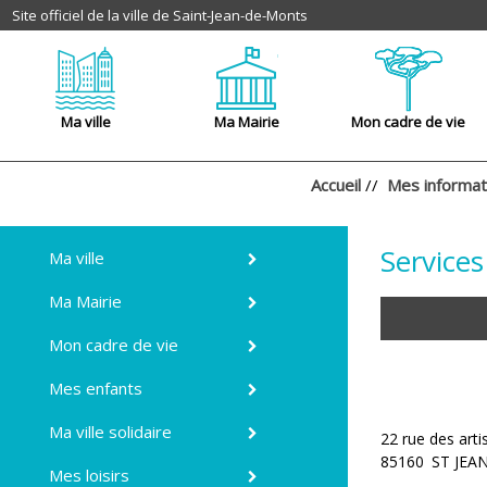
Site officiel de la ville de Saint-Jean-de-Monts
Ma ville
Ma Mairie
Mon cadre de vie
Accueil
//
Mes informat
Service
Ma ville
Ma Mairie
Mon cadre de vie
Mes enfants
Ma ville solidaire
22 rue des arti
85160
ST JEA
Mes loisirs