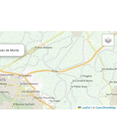
Jean de Monts
Leaflet
|
©
OpenStreetMap