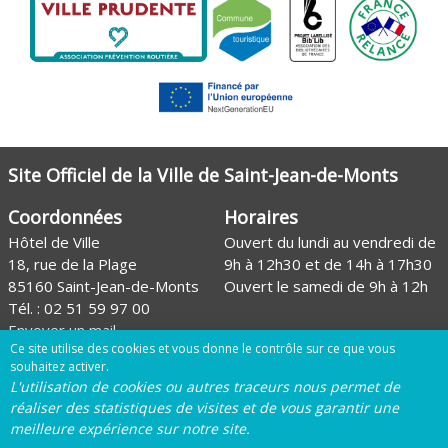
Site Officiel de la Ville de Saint-Jean-de-Monts
Coordonnées
Horaires
Hôtel de Ville
Ouvert du lundi au vendredi de
18, rue de la Plage
9h à 12h30 et de 14h à 17h30
85160 Saint-Jean-de-Monts
Ouvert le samedi de 9h à 12h
Tél. :
02 51 59 97 00
Envoyer un mail
Ce site utilise des cookies et vous donne le contrôle sur ce que vous
Site de l'Office de tourisme
souhaitez activer.
L'utilisation de cookies ou autres traceurs nous permet de
Page Facebook de la Ville
réaliser des statistiques de visites et de vous garantir une
meilleure expérience sur notre site.
Page Instagram de la Ville