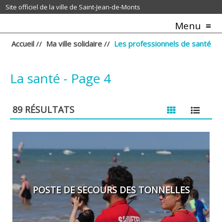
Site officiel de la ville de Saint-Jean-de-Monts
Menu
Accueil
//
Ma ville solidaire
//
Les professionnels de santé
La santé - Page 4
89
RÉSULTATS
POSTE DE SECOURS DES TONNELLES