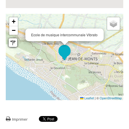
+
−
Ecole de musique intercommunale Vibrato
Leaflet
|
©
OpenStreetMap
Imprimer