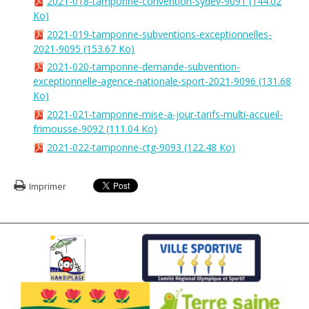
2021-018-tamponne-convention-sydev-9091
(144.02
Ko)
2021-019-tamponne-subventions-exceptionnelles-
2021-9095
(153.67 Ko)
2021-020-tamponne-demande-subvention-
exceptionnelle-agence-nationale-sport-2021-9096
(131.68
Ko)
2021-021-tamponne-mise-a-jour-tarifs-multi-accueil-
frimousse-9092
(111.04 Ko)
2021-022-tamponne-ctg-9093
(122.48 Ko)
Imprimer