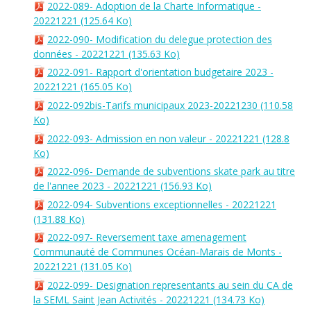
2022-089- Adoption de la Charte Informatique -
20221221
(125.64 Ko)
2022-090- Modification du delegue protection des
données - 20221221
(135.63 Ko)
2022-091- Rapport d'orientation budgetaire 2023 -
20221221
(165.05 Ko)
2022-092bis-Tarifs municipaux 2023-20221230
(110.58
Ko)
2022-093- Admission en non valeur - 20221221
(128.8
Ko)
2022-096- Demande de subventions skate park au titre
de l'annee 2023 - 20221221
(156.93 Ko)
2022-094- Subventions exceptionnelles - 20221221
(131.88 Ko)
2022-097- Reversement taxe amenagement
Communauté de Communes Océan-Marais de Monts -
20221221
(131.05 Ko)
2022-099- Designation representants au sein du CA de
la SEML Saint Jean Activités - 20221221
(134.73 Ko)