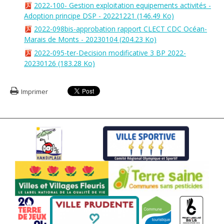
2022-100- Gestion exploitation equipements activités -
Adoption principe DSP - 20221221
(146.49 Ko)
2022-098bis-approbation rapport CLECT CDC Océan-
Marais de Monts - 20230104
(204.23 Ko)
2022-095-ter-Decision modificative 3 BP 2022-
20230126
(183.28 Ko)
Imprimer