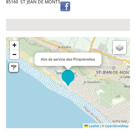
85160
ST JEAN DE MONTS
+
−
Aire de service des Pimprenelles
Leaflet
|
©
OpenStreetMap