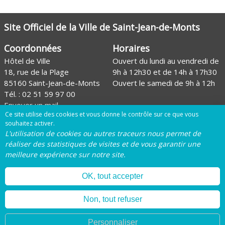
Site Officiel de la Ville de Saint-Jean-de-Monts
Coordonnées
Horaires
Hôtel de Ville
Ouvert du lundi au vendredi de
18, rue de la Plage
9h à 12h30 et de 14h à 17h30
85160 Saint-Jean-de-Monts
Ouvert le samedi de 9h à 12h
Tél. :
02 51 59 97 00
Envoyer un mail
Ce site utilise des cookies et vous donne le contrôle sur ce que vous
Site de l'Office de tourisme
souhaitez activer.
L'utilisation de cookies ou autres traceurs nous permet de
Page Facebook de la Ville
réaliser des statistiques de visites et de vous garantir une
meilleure expérience sur notre site.
Page Instagram de la Ville
OK, tout accepter
Mentions légales
Plan du site
Gestion des
Non, tout refuser
cookies
Personnaliser