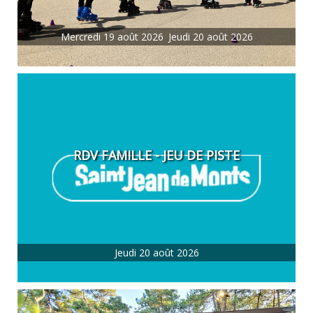
Mercredi 19 août 2026
Jeudi 20 août 2026
RDV FAMILLE - JEU DE PISTE
Jeudi 20 août 2026