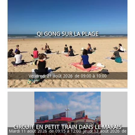
QI GONG SUR LA PLAGE
Vendredi 21 août 2026
de 09:00 à 10:00
CIRCUIT EN PETIT TRAIN DANS LE MARAIS
Mardi 11 août 2026
de 09:15 à 12:00
Jeudi 13 août 2026
de