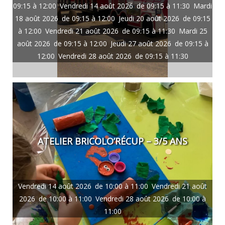
09:15 à 12:00
Vendredi 14 août 2026
de 09:15 à 11:30
Mardi
18 août 2026
de 09:15 à 12:00
Jeudi 20 août 2026
de 09:15
à 12:00
Vendredi 21 août 2026
de 09:15 à 11:30
Mardi 25
août 2026
de 09:15 à 12:00
Jeudi 27 août 2026
de 09:15 à
12:00
Vendredi 28 août 2026
de 09:15 à 11:30
ATELIER BRICOLO’RÉCUP – 3/5 ANS
Vendredi 14 août 2026
de 10:00 à 11:00
Vendredi 21 août
2026
de 10:00 à 11:00
Vendredi 28 août 2026
de 10:00 à
11:00