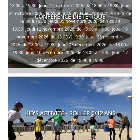
18:00 à 19:30
Jeudi 15 octobre 2026
de 18:00 à 19:30
Jeudi
22 octobre 2026
de 18:00 à 19:30
Jeudi 29 octobre 2026
de
CONFÉRENCE DIÉTÉTIQUE
18:00 à 19:30
Jeudi 05 novembre 2026
de 18:00 à
19:30
Jeudi 12 novembre 2026
de 18:00 à 19:30
Jeudi 19
novembre 2026
de 18:00 à 19:30
Jeudi 26 novembre
2026
de 18:00 à 19:30
Jeudi 03 décembre 2026
de 18:00 à
19:30
Jeudi 10 décembre 2026
de 18:00 à 19:30
Jeudi 17
décembre 2026
de 18:00 à 19:30
KID'S ACTIVITÉ - ROLLER 6/12 ANS