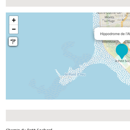
+
−
Hippodrome de l'At