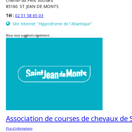
Chemin du Petit Sochard
85160
ST JEAN DE MONTS
Tél :
02 51 58 65 03
Site Internet
"Hippodrome de l'Atlantique"
Nous vous suggérons également...
Association de courses de chevaux de 
Plus d'informations